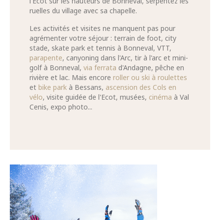
l'Ecot sur les hauteurs de Bonneval, serpentez les
ruelles du village avec sa chapelle.
Les activités et visites ne manquent pas pour
agrémenter votre séjour : terrain de foot, city
stade, skate park et tennis à Bonneval, VTT,
parapente
, canyoning dans l'Arc, tir à l'arc et mini-
golf à Bonneval,
via ferrata
d'Andagne, pêche en
rivière et lac. Mais encore
roller ou ski à roulettes
et
bike park
à Bessans,
ascension des Cols en
vélo
, visite guidée de l'Ecot, musées,
cinéma
à Val
Cenis, expo photo...