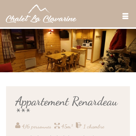
Appartement Renardeau
***
4/6 personnes
45m²
1 chambre